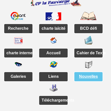
Recherche
charte laïcité
BCD défi
charte internet
Accueil
Cahier de Texte
Galeries
Liens
Nouvelles
Téléchargements