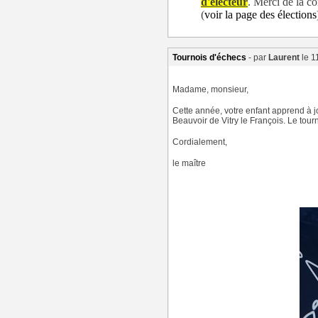
d'électeur
. Merci de la co
(
voir la page des élections
Tournois d'échecs
- par
Laurent
le 1
Madame, monsieur,
Cette année, votre enfant apprend à j
Beauvoir de Vitry le François. Le tour
​Cordialement,
​le maître