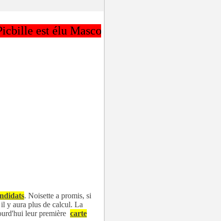
est élu Mascotte des CPs 2026.
ndidats
. Noisette a promis, si
 il y aura plus de calcul. La
jourd'hui leur première
carte