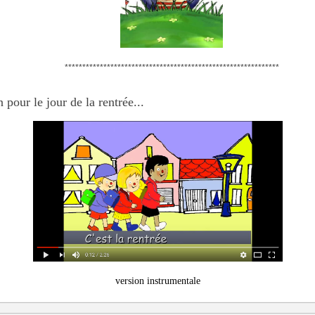
*************************************************************
pour le jour de la rentrée...
version instrumentale