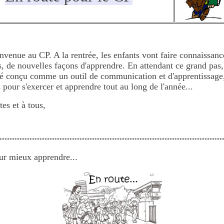
envenue au CP. A la rentrée, les enfants vont faire connaissan
, de nouvelles façons d'apprendre. En attendant ce grand pas, 
a été conçu comme un outil de communication et d'apprentissage,
pour s'exercer et apprendre tout au long de l'année...
es et à tous,
*****************************************************************************************
our mieux apprendre...