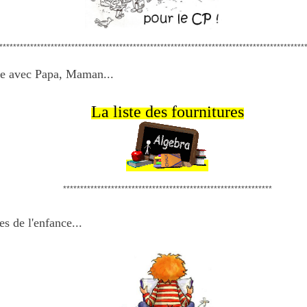
*****************************************************************************************
le avec Papa, Maman...
La liste des fournitures
*************************************************************
es de l'enfance...