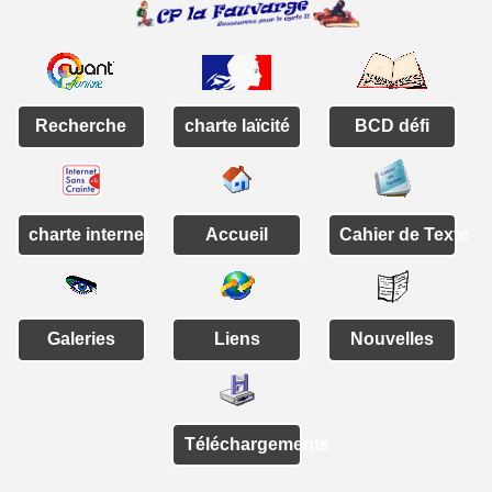
Recherche
charte laïcité
BCD défi
charte internet
Accueil
Cahier de Texte
Galeries
Liens
Nouvelles
Téléchargements