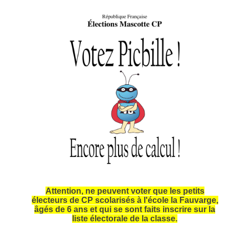
Attention, ne peuvent voter que les petits
électeurs de CP scolarisés à l'école la Fauvarge,
âgés de 6 ans et qui se sont faits inscrire sur la
liste électorale de la classe.
___________________________________________